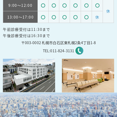
9:00
～12:00
受
受
受
受
受
受
休
13:00
～17:00
休
付
付
付
付
付
付
受
受
受
受
受
可
可
可
可
可
可
午前診療受付は11:30まで
付
付
付
付
付
能
能
能
能
能
能
午後診療受付は16:30まで
可
可
可
可
可
〒003-0002 札幌市白石区東札幌2条4丁目1-8
能
能
能
能
能
TEL:
011-824-3131