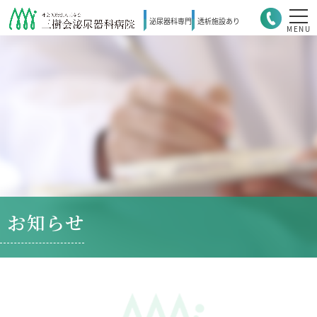
泌尿器科
専門
透析施設
あり
MENU
お知らせ