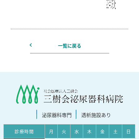
一覧に戻る
泌尿器科
専門
透析施設
あり
診療
時間
月
火
水
木
金
土
日