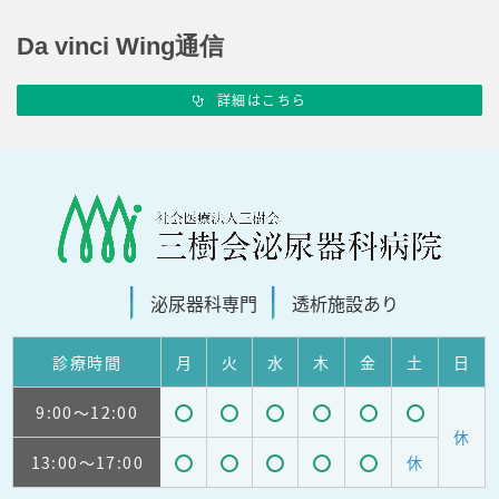
Da vinci Wing通信
詳細はこちら
泌尿器科
専門
透析施設
あり
診療
時間
月
火
水
木
金
土
日
9:00
～12:00
受
受
受
受
受
受
休
13:00
～17:00
休
付
付
付
付
付
付
受
受
受
受
受
可
可
可
可
可
可