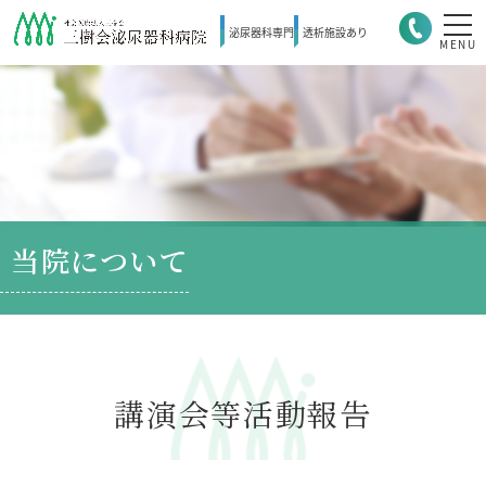
泌尿器科
専門
透析施設
あり
MENU
当院について
講演会等活動報告