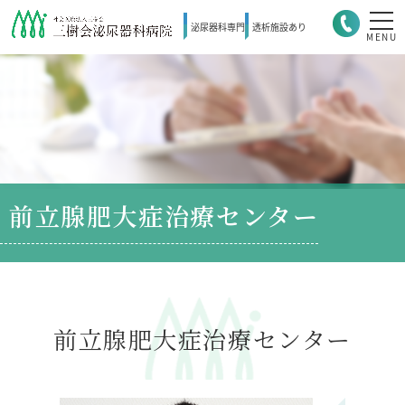
泌尿器科
専門
透析施設
あり
MENU
前立腺肥大症治療センター
前立腺肥大症治療センター