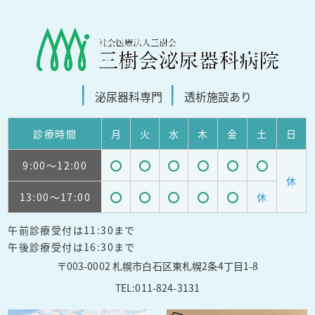
泌尿器科
専門
透析施設
あり
診療
時間
月
火
水
木
金
土
日
9:00
～12:00
受
受
受
受
受
受
休
13:00
～17:00
休
付
付
付
付
付
付
受
受
受
受
受
可
可
可
可
可
可
午前診療受付は11:30まで
付
付
付
付
付
能
能
能
能
能
能
午後診療受付は16:30まで
可
可
可
可
可
〒003-0002 札幌市白石区東札幌2条4丁目1-8
能
能
能
能
能
TEL:
011-824-3131