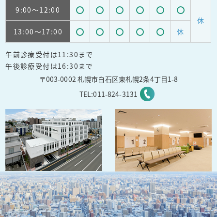
9:00
～12:00
受
受
受
受
受
受
休
13:00
～17:00
休
付
付
付
付
付
付
受
受
受
受
受
可
可
可
可
可
可
午前診療受付は11:30まで
付
付
付
付
付
能
能
能
能
能
能
午後診療受付は16:30まで
可
可
可
可
可
〒003-0002 札幌市白石区東札幌2条4丁目1-8
能
能
能
能
能
TEL:
011-824-3131