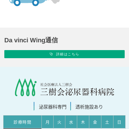
Da vinci Wing通信
詳細はこちら
泌尿器科
専門
透析施設
あり
診療
時間
月
火
水
木
金
土
日