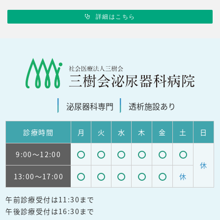
詳細はこちら
泌尿器科
専門
透析施設
あり
診療
時間
月
火
水
木
金
土
日
9:00
～12:00
受
受
受
受
受
受
休
13:00
～17:00
休
付
付
付
付
付
付
受
受
受
受
受
可
可
可
可
可
可
午前診療受付は11:30まで
付
付
付
付
付
能
能
能
能
能
能
午後診療受付は16:30まで
可
可
可
可
可