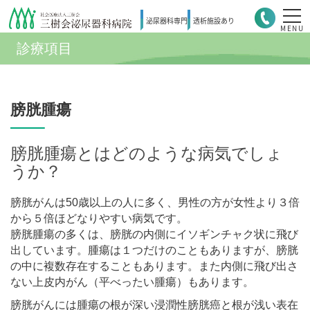
泌尿器科
専門
透析施設
あり
MENU
診療項目
膀胱腫瘍
膀胱腫瘍とはどのような病気でしょ
うか？
膀胱がんは50歳以上の人に多く、男性の方が女性より３倍
から５倍ほどなりやすい病気です。
膀胱腫瘍の多くは、膀胱の内側にイソギンチャク状に飛び
出しています。腫瘍は１つだけのこともありますが、膀胱
の中に複数存在することもあります。また内側に飛び出さ
ない上皮内がん（平べったい腫瘍）もあります。
膀胱がんには腫瘍の根が深い浸潤性膀胱癌と根が浅い表在