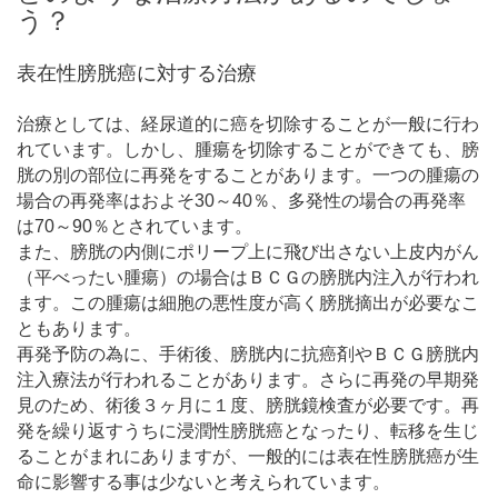
う？
表在性膀胱癌に対する治療
治療としては、経尿道的に癌を切除することが一般に行わ
れています。しかし、腫瘍を切除することができても、膀
胱の別の部位に再発をすることがあります。一つの腫瘍の
場合の再発率はおよそ30～40％、多発性の場合の再発率
は70～90％とされています。
また、膀胱の内側にポリープ上に飛び出さない上皮内がん
（平べったい腫瘍）の場合はＢＣＧの膀胱内注入が行われ
ます。この腫瘍は細胞の悪性度が高く膀胱摘出が必要なこ
ともあります。
再発予防の為に、手術後、膀胱内に抗癌剤やＢＣＧ膀胱内
注入療法が行われることがあります。さらに再発の早期発
見のため、術後３ヶ月に１度、膀胱鏡検査が必要です。再
発を繰り返すうちに浸潤性膀胱癌となったり、転移を生じ
ることがまれにありますが、一般的には表在性膀胱癌が生
命に影響する事は少ないと考えられています。