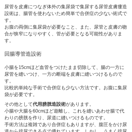
尿管を皮膚につなぎ体外の集尿袋で集尿する尿管皮膚瘻造
設術は、腸管を使わないため簡単で合併症の少ない術式で
す。
お腹の両側に集尿袋が必要なこと、また、尿管と皮膚の吻
合が狭窄になりやすく、管が必要となる可能性がありま
す。
回腸導管造設術
小腸を15cmほど血管をつけたまま切除して、腸の一方に
尿管を縫いつけ、一方の断端を皮膚に縫いつけるもので
す。
比較的単純な手術で合併症も少ない方法です。お腹に集尿
袋が必要です。
その他として
代用膀胱造設術
があります。
小腸や大腸を60cmほど遊離し、これを縫いあわせ腸で代
わりの膀胱を作り、尿道に縫いつけるものです。
手術方法は複雑であり合併症もありますが、腹圧をかけ尿
道から排尿できる点で優れています。しかし、うまく排尿