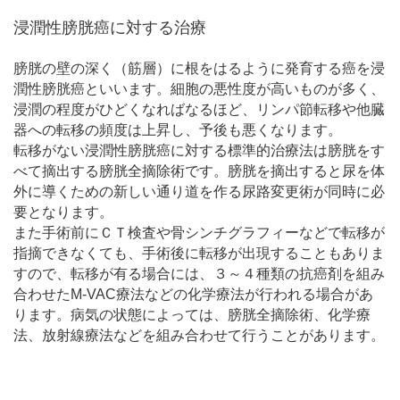
浸潤性膀胱癌に対する治療
膀胱の壁の深く（筋層）に根をはるように発育する癌を浸
潤性膀胱癌といいます。細胞の悪性度が高いものが多く、
浸潤の程度がひどくなればなるほど、リンパ節転移や他臓
器への転移の頻度は上昇し、予後も悪くなります。
転移がない浸潤性膀胱癌に対する標準的治療法は膀胱をす
べて摘出する膀胱全摘除術です。膀胱を摘出すると尿を体
外に導くための新しい通り道を作る尿路変更術が同時に必
要となります。
また手術前にＣＴ検査や骨シンチグラフィーなどで転移が
指摘できなくても、手術後に転移が出現することもありま
すので、転移が有る場合には、３～４種類の抗癌剤を組み
合わせたM-VAC療法などの化学療法が行われる場合があ
ります。病気の状態によっては、膀胱全摘除術、化学療
法、放射線療法などを組み合わせて行うことがあります。