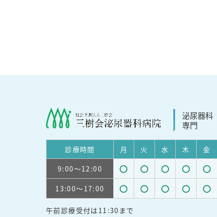
泌尿器科
専門
診療
時間
月
火
水
木
金
9:00
～12:00
受
受
受
受
受
13:00
～17:00
付
付
付
付
付
受
受
受
受
受
可
可
可
可
可
午前診療受付は11:30まで
付
付
付
付
付