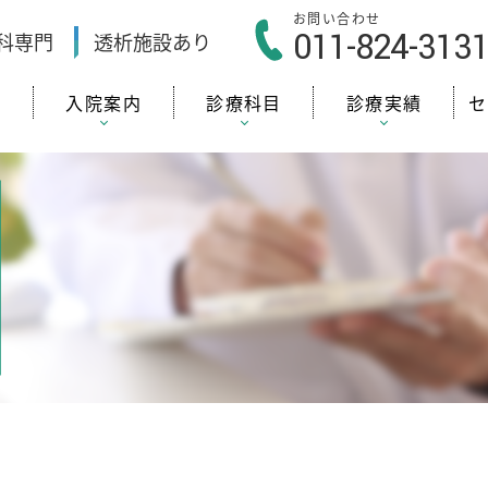
お問い合わせ
011-824-313
科
専門
透析施設
あり
内
入院案内
診療科目
診療実績
セ