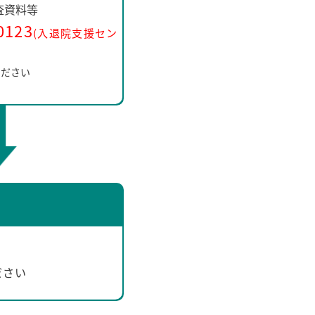
査資料等
0123
(入退院支援セン
ください
ださい