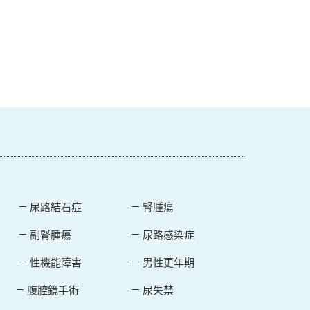
尿路結石症
腎腫瘍
副腎腫瘍
尿路感染症
性機能障害
男性更年期
腹腔鏡手術
尿失禁