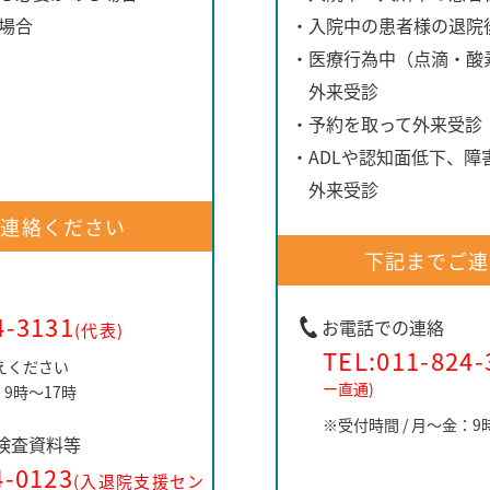
場合
・入院中の患者様の退院
・医療行為中（点滴・酸
外来受診
・予約を取って外来受診
テーション のお知らせ
・ADLや認知面低下、障
外来受診
ご連絡ください
下記までご連
4-3131
お電話での連絡
(代表)
TEL:
011-824-
えください
ー直通)
：9時～17時
※受付時間 / 月～金：9
検査資料等
4-0123
(入退院支援セン