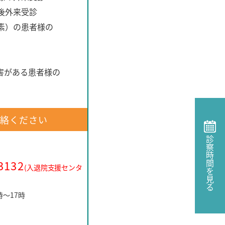
後外来受診
素）の患者様の
害がある患者様の
絡ください
診察時間を見る
3132
(入退院支援センタ
時～17時