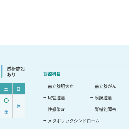
透析施設
診療科目
あり
前立腺肥大症
前立腺がん
土
日
尿管腫瘍
膀胱腫瘍
休
受
性感染症
腎機能障害
休
付
メタボリックシンドローム
可