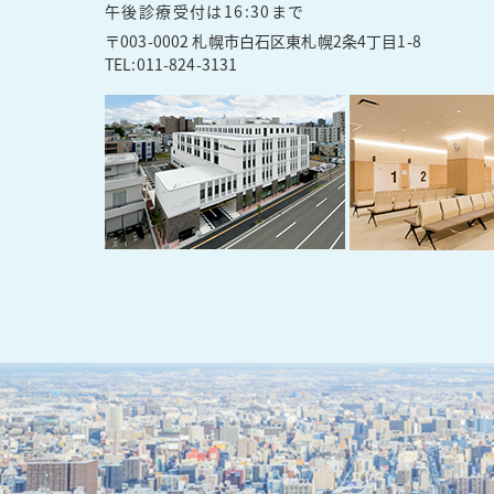
能
能
能
能
能
午後診療受付は16:30まで
可
可
可
可
可
〒003-0002 札幌市白石区東札幌2条4丁目1-8
能
能
能
能
能
TEL:
011-824-3131