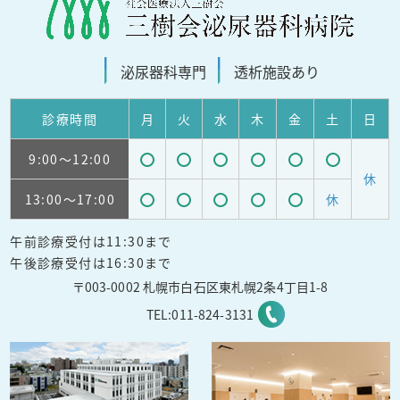
泌尿器科
専門
透析施設
あり
診療
時間
月
火
水
木
金
土
日
9:00
～12:00
受
受
受
受
受
受
休
13:00
～17:00
休
付
付
付
付
付
付
受
受
受
受
受
可
可
可
可
可
可
午前診療受付は11:30まで
付
付
付
付
付
能
能
能
能
能
能
午後診療受付は16:30まで
可
可
可
可
可
〒003-0002 札幌市白石区東札幌2条4丁目1-8
能
能
能
能
能
TEL:
011-824-3131