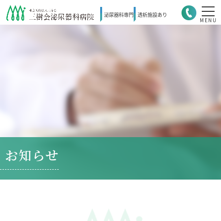
泌尿器科
専門
透析施設
あり
MENU
お知らせ