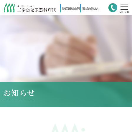
泌尿器科
専門
透析施設
あり
MENU
お知らせ