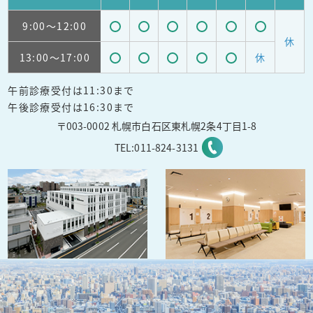
9:00
～12:00
受
受
受
受
受
受
休
13:00
～17:00
休
付
付
付
付
付
付
受
受
受
受
受
可
可
可
可
可
可
午前診療受付は11:30まで
付
付
付
付
付
能
能
能
能
能
能
午後診療受付は16:30まで
可
可
可
可
可
〒003-0002 札幌市白石区東札幌2条4丁目1-8
能
能
能
能
能
TEL:
011-824-3131