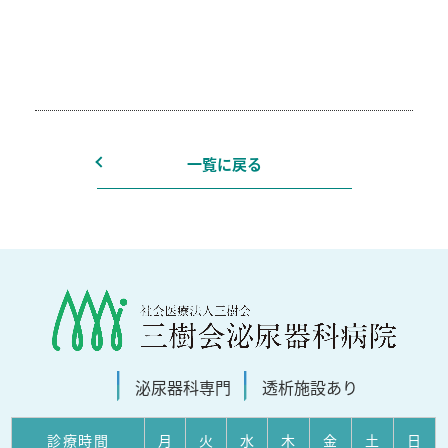
一覧に戻る
泌尿器科
専門
透析施設
あり
診療
時間
月
火
水
木
金
土
日