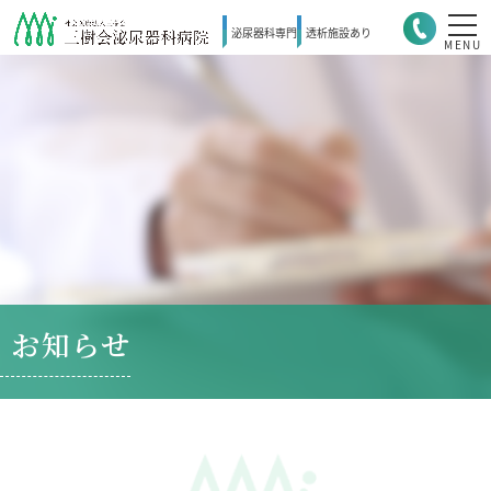
泌尿器科
専門
透析施設
あり
MENU
お知らせ