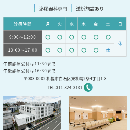
泌尿器科
専門
透析施設
あり
診療
時間
月
火
水
木
金
土
日
9:00
～12:00
受
受
受
受
受
受
休
13:00
～17:00
休
付
付
付
付
付
付
受
受
受
受
受
可
可
可
可
可
可
午前診療受付は11:30まで
付
付
付
付
付
能
能
能
能
能
能
午後診療受付は16:30まで
可
可
可
可
可
〒003-0002 札幌市白石区東札幌2条4丁目1-8
能
能
能
能
能
TEL:
011-824-3131