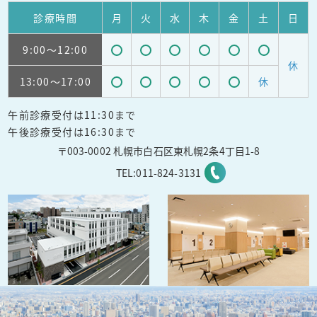
診療
時間
月
火
水
木
金
土
日
9:00
～12:00
受
受
受
受
受
受
休
13:00
～17:00
休
付
付
付
付
付
付
受
受
受
受
受
可
可
可
可
可
可
午前診療受付は11:30まで
付
付
付
付
付
能
能
能
能
能
能
午後診療受付は16:30まで
可
可
可
可
可
〒003-0002 札幌市白石区東札幌2条4丁目1-8
能
能
能
能
能
TEL:
011-824-3131