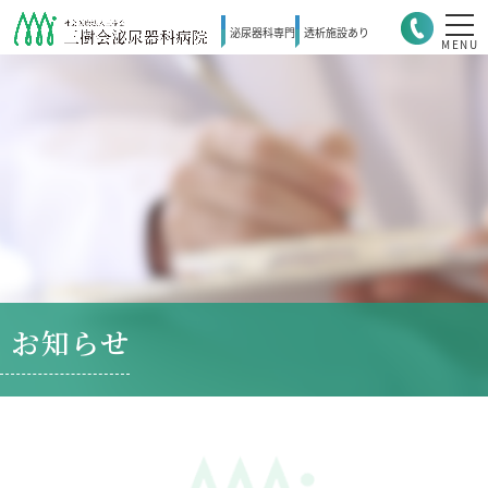
泌尿器科
専門
透析施設
あり
MENU
お知らせ