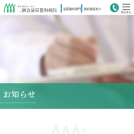
泌尿器科
専門
透析施設
あり
MENU
お知らせ