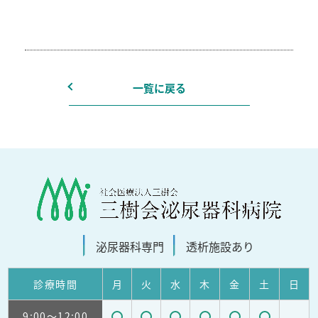
一覧に戻る
泌尿器科
専門
透析施設
あり
診療
時間
月
火
水
木
金
土
日
9:00
～12:00