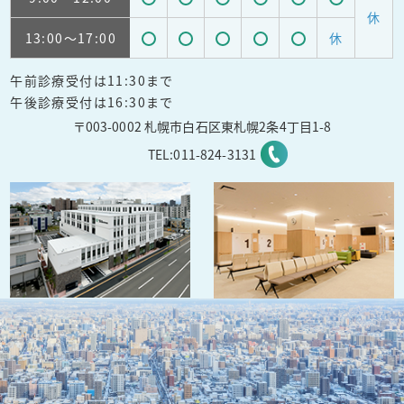
受
受
受
受
受
受
休
13:00
～17:00
休
付
付
付
付
付
付
受
受
受
受
受
可
可
可
可
可
可
午前診療受付は11:30まで
付
付
付
付
付
能
能
能
能
能
能
午後診療受付は16:30まで
可
可
可
可
可
〒003-0002 札幌市白石区東札幌2条4丁目1-8
能
能
能
能
能
TEL:
011-824-3131