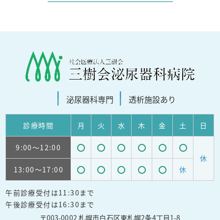
泌尿器科
専門
透析施設
あり
診療
時間
月
火
水
木
金
土
日
9:00
～12:00
受
受
受
受
受
受
休
13:00
～17:00
休
付
付
付
付
付
付
受
受
受
受
受
可
可
可
可
可
可
午前診療受付は11:30まで
付
付
付
付
付
能
能
能
能
能
能
午後診療受付は16:30まで
可
可
可
可
可
〒003-0002 札幌市白石区東札幌2条4丁目1-8