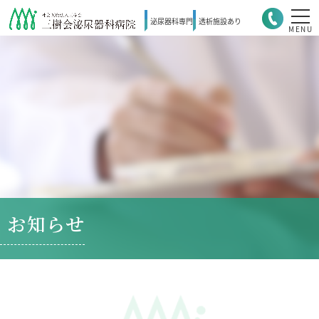
泌尿器科
専門
透析施設
あり
MENU
お知らせ