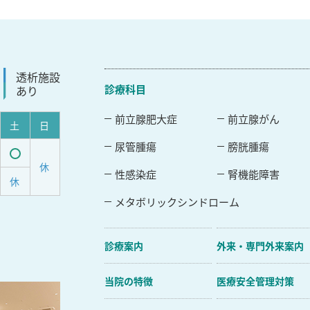
透析施設
診療科目
あり
前立腺肥大症
前立腺がん
土
日
尿管腫瘍
膀胱腫瘍
休
受
性感染症
腎機能障害
休
付
メタボリックシンドローム
可
能
診療案内
外来・専門外来案内
当院の特徴
医療安全管理対策