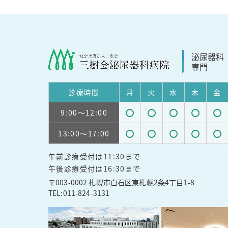
泌尿器科
専門
診療
時間
月
火
水
木
金
9:00
～12:00
受
受
受
受
受
13:00
～17:00
付
付
付
付
付
受
受
受
受
受
可
可
可
可
可
午前診療受付は11:30まで
付
付
付
付
付
能
能
能
能
能
午後診療受付は16:30まで
可
可
可
可
可
〒003-0002 札幌市白石区東札幌2条4丁目1-8
能
能
能
能
能
TEL:
011-824-3131