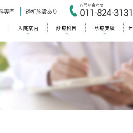
お問い合わせ
011-824-313
科
専門
透析施設
あり
内
入院案内
診療科目
診療実績
セ