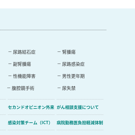
尿路結石症
腎腫瘍
副腎腫瘍
尿路感染症
性機能障害
男性更年期
腹腔鏡手術
尿失禁
セカンドオピニオン外来
がん相談支援について
感染対策チーム（ICT）
病院勤務医負担軽減体制