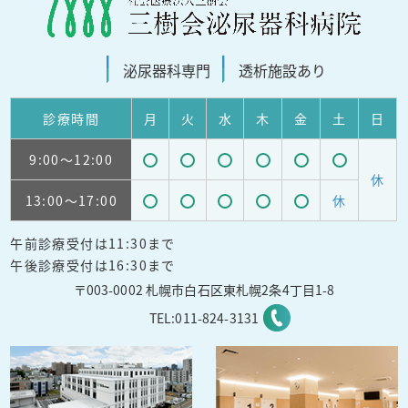
泌尿器科
専門
透析施設
あり
診療
時間
月
火
水
木
金
土
日
9:00
～12:00
受
受
受
受
受
受
休
13:00
～17:00
休
付
付
付
付
付
付
受
受
受
受
受
可
可
可
可
可
可
午前診療受付は11:30まで
付
付
付
付
付
能
能
能
能
能
能
午後診療受付は16:30まで
可
可
可
可
可
〒003-0002 札幌市白石区東札幌2条4丁目1-8
能
能
能
能
能
TEL:
011-824-3131