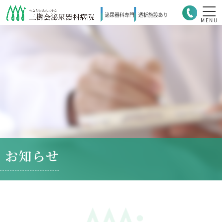
泌尿器科
専門
透析施設
あり
MENU
お知らせ