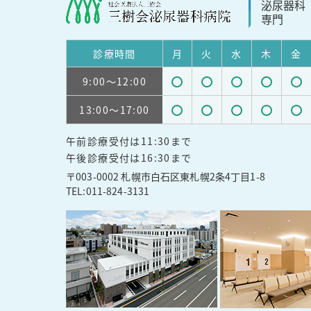
泌尿器科
専門
診療
時間
月
火
水
木
金
9:00
～12:00
受
受
受
受
受
13:00
～17:00
付
付
付
付
付
受
受
受
受
受
可
可
可
可
可
午前診療受付は11:30まで
付
付
付
付
付
能
能
能
能
能
午後診療受付は16:30まで
可
可
可
可
可
〒003-0002 札幌市白石区東札幌2条4丁目1-8
能
能
能
能
能
TEL:
011-824-3131