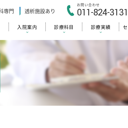
お問い合わせ
011-824-313
科
専門
透析施設
あり
内
入院案内
診療科目
診療実績
セ