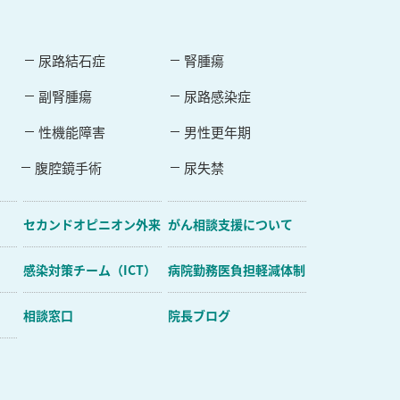
尿路結石症
腎腫瘍
副腎腫瘍
尿路感染症
性機能障害
男性更年期
腹腔鏡手術
尿失禁
セカンドオピニオン外来
がん相談支援について
感染対策チーム（ICT）
病院勤務医負担軽減体制
相談窓口
院長ブログ