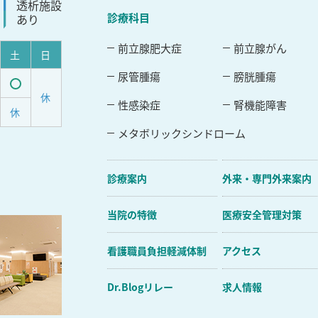
透析施設
診療科目
あり
前立腺肥大症
前立腺がん
土
日
尿管腫瘍
膀胱腫瘍
休
受
性感染症
腎機能障害
休
付
メタボリックシンドローム
可
能
診療案内
外来・専門外来案内
当院の特徴
医療安全管理対策
看護職員負担軽減体制
アクセス
Dr.Blogリレー
求人情報