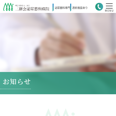
泌尿器科
専門
透析施設
あり
MENU
お知らせ