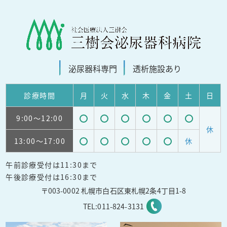
泌尿器科
専門
透析施設
あり
診療
時間
月
火
水
木
金
土
日
9:00
～12:00
受
受
受
受
受
受
休
13:00
～17:00
休
付
付
付
付
付
付
受
受
受
受
受
可
可
可
可
可
可
午前診療受付は11:30まで
付
付
付
付
付
能
能
能
能
能
能
午後診療受付は16:30まで
可
可
可
可
可
〒003-0002 札幌市白石区東札幌2条4丁目1-8
能
能
能
能
能
TEL:
011-824-3131