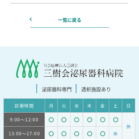
一覧に戻る
泌尿器科
専門
透析施設
あり
診療
時間
月
火
水
木
金
土
日
9:00
～12:00
受
受
受
受
受
受
休
13:00
～17:00
休
付
付
付
付
付
付