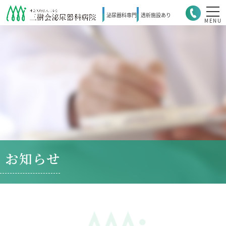
泌尿器科
専門
透析施設
あり
MENU
お知らせ